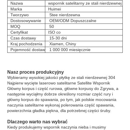
Nazwa
wspornik satelitarny ze stali nierdzewnej
Marka
Huimei
Tworzywo
Stee nierdzewna
Dostosowywanie
OEM/ODM Dopuszczalne
MOQ
50
Certyfikat
ISO co
Czas dostawy
15-30 dni
Kraj pochodzenia
Xiamen, Chiny
Pojemność dostaw
1 000 000 miesięcznie
Nasz proces produkcyjny
Wybieramy wysokiej jakości płytkę ze stali nierdzewnej 304
Najpierw wycięte laserowo satelitarne Satellite Wspornik
Główny korpus i część rurowa, główne korpusy do Zgrywa, a
następnie wyciąłmy dobrze określony rozmiar część rury i
główny korpus do spawania, po tym, jak polskie mocowania
naczynia satelitarne wykonaj polerowania część spawania,
powierzchnia gładka piękna, dla potrzebnej części śruby.
Dlaczego warto nas wybrać
Kiedy produkujemy wspornik naczynia nieba i musimy