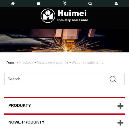
>
Produkty
>
Metalowe wsporniki
>
Wspornik satelitarny
Dom
PRODUKTY
NOWE PRODUKTY