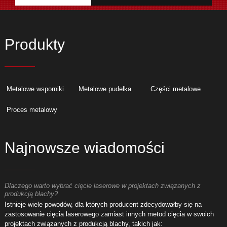
Produkty
Metalowe wsporniki
Metalowe pudełka
Części metalowe
Proces metalowy
Najnowsze wiadomości
Dlaczego warto wybrać cięcie laserowe w projektach związanych z
D
produkcją blachy?
p
Istnieje wiele powodów, dla których producent zdecydowałby się na
I
zastosowanie cięcia laserowego zamiast innych metod cięcia w swoich
z
projektach związanych z produkcją blachy, takich jak:
p