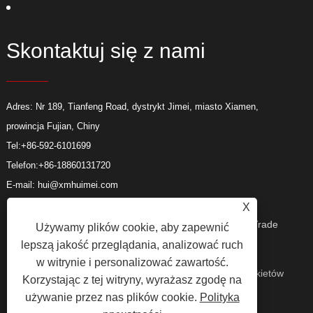
Skontaktuj się z nami
Adres: Nr 189, Tianfeng Road, dystrykt Jimei, miasto Xiamen,
prowincja Fujian, Chiny
Tel:
+86-592-6101699
Telefon:
+86-18860131720
E-mail:
hui@xmhuimei.com
X
Prawa autorskie © 2024 Xiamen Huimei Industry and Trade
Używamy plików cookie, aby zapewnić
lepszą jakość przeglądania, analizować ruch
w witrynie i personalizować zawartość.
Co., Ltd. Wszelkie prawa zastrzeżone.
Spinki do mankietów
Korzystając z tej witryny, wyrażasz zgodę na
używanie przez nas plików cookie.
Polityka