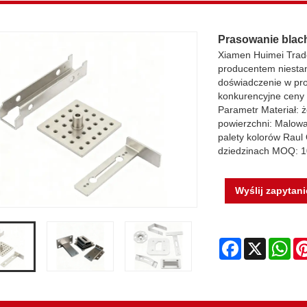
Prasowanie blac
Xiamen Huimei Trade
producentem niesta
doświadczenie w pro
konkurencyjne ceny 
Parametr Materiał: 
powierzchni: Malow
palety kolorów Raul
dziedzinach MOQ: 
Wyślij zapytani
Facebook
X
Wh