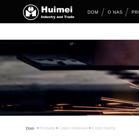
DOM
O NAS
PR
>
Produkty
>
Części metalowe
>
Części blachy
Dom