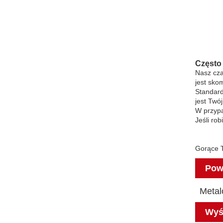
Często
Nasz cza
jest sko
Standard
jest Twó
W przypa
Jeśli rob
Gorące T
Pow
Metal
Wyśl