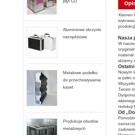
płyt CD
Opi
Xiamen H
wykrawan
produkcji
Aluminiowe skrzynki
narzędziowe
Nasza 
W naszej
oryginal
materiał
idziemy 
Ostatn
Nowym kl
Metalowe pudełko
w pełni 
do przechowywania
Wszystki
kaset
Twoim ni
Dysponuj
własnego
redukcji
Od „Do
Pomożemy
Produkcja obudów
zaoszczę
metalowych
zadowolo
Możesz z