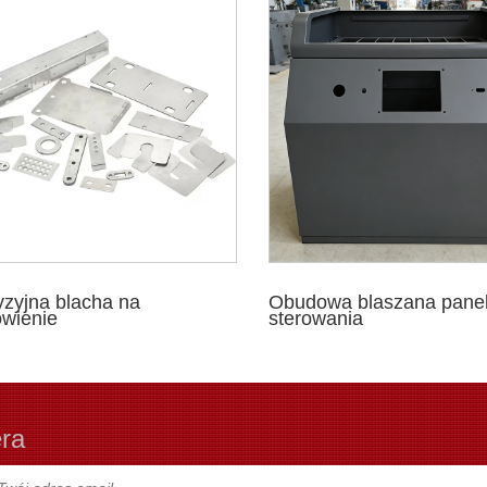
yzyjna blacha na
Obudowa blaszana pane
wienie
sterowania
era