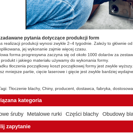
 zadawane pytania dotyczące produkcji form
s realizacji produkcji wynosi zwykle 2–4 tygodnie. Zależy to głównie od 
mplikowana, jej wykonanie zajmie więcej czasu.
owa forma progresywna zaczyna się od około 1000 dolarów za zestaw.
j produkt i jakiego materiału używamy do wykonania formy.
dku tłoczenia początkowy koszt początkowej formy jest zwykle wyższy.
isz mniejsze partie, cięcie laserowe i gięcie jest zwykle bardziej wydajne
agi: Tłoczenie blachy, Chiny, producent, dostawca, fabryka, dostosow
iązana kategoria
owe śruby
Metalowe rurki
Części blachy
Obudowy bl
ij zapytanie