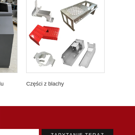
lu
Części z blachy