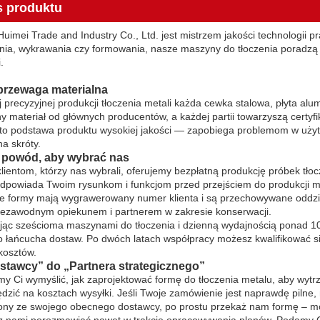
s produktu
uimei Trade and Industry Co., Ltd. jest mistrzem jakości technologii p
ia, wykrawania czy formowania, nasze maszyny do tłoczenia poradzą 
.
przewaga materialna
 precyzyjnej produkcji tłoczenia metali każda cewka stalowa, płyta alum
ny materiał od głównych producentów, a każdej partii towarzyszą certyf
 to podstawa produktu wysokiej jakości — zapobiega problemom w użytko
na skróty.
i powód, aby wybrać nas
ientom, którzy nas wybrali, oferujemy bezpłatną produkcję próbek tło
odpowiada Twoim rysunkom i funkcjom przed przejściem do produkcji 
e formy mają wygrawerowany numer klienta i są przechowywane oddzie
ezawodnym opiekunem i partnerem w zakresie konserwacji.
ąc sześcioma maszynami do tłoczenia i dzienną wydajnością ponad 10 
 łańcucha dostaw. Po dwóch latach współpracy możesz kwalifikować s
 kosztów.
stawcy” do „Partnera strategicznego”
 Ci wymyślić, jak zaprojektować formę do tłoczenia metalu, aby wytrz
dzić na kosztach wysyłki. Jeśli Twoje zamówienie jest naprawdę pilne, m
ny ze swojego obecnego dostawcy, po prostu przekaż nam formę – m
 nami porozmawiać nawet w trakcie opracowywania planów. Podamy Ci w