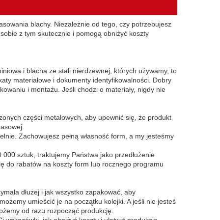
rasowania blachy. Niezależnie od tego, czy potrzebujesz
sobie z tym skutecznie i pomogą obniżyć koszty
iniowa i blacha ze stali nierdzewnej, których używamy, to
ikaty materiałowe i dokumenty identyfikowalności. Dobry
waniu i montażu. Jeśli chodzi o materiały, nigdy nie
czonych części metalowych, aby upewnić się, że produkt
masowej.
lnie. Zachowujesz pełną własność form, a my jesteśmy
000 sztuk, traktujemy Państwa jako przedłużenie
ię do rabatów na koszty form lub rocznego programu
ymała dłużej i jak wszystko zapakować, aby
ożemy umieścić je na początku kolejki. A jeśli nie jesteś
ożemy od razu rozpocząć produkcję.
skazówki, jak obniżyć koszty i ułatwić produkcję.