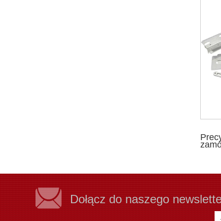
Prec
zamó
Dołącz do naszego newslett