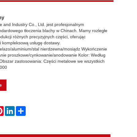
hy
 and Industry Co., Ltd. jest profesjonalnym
ndardowego tłoczenia blachy w Chinach. Mamy rozległe
dukcji różnych precyzyjnych części, oferując
i kompleksową usługę dostawy.
żelazo/aluminium/stal nierdzewna/mosiądz Wykończenie
anie proszkowe/cynkowanie/anodowanie Kolor: Według
 Obszar zastosowania: Części metalowe we wszystkich
1000
e
atsApp
Pinterest
LinkedIn
Share