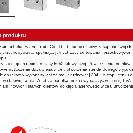
s produktu
uimei Industry and Trade Co., Ltd. to kompleksowy zakup stalowej skr
o przechowywania, spełniających potrzeby sortowania i przechowywani
upu.
łyt ze stopu aluminium klasy 5052 lub wyższej. Powierzchnia metalowe
owe wytłoczenie dużą prasą w celu utworzenia standardowego wypukł
elopunktowy wykonany jest ze stali nierdzewnej 304 lub stopu cynku o
 w stalowej ramie. Wnętrze pudełka można wyposażyć w piankę EVA lu
ami nowych i starych klientów, do cięcia laserowego w celu utworzeni