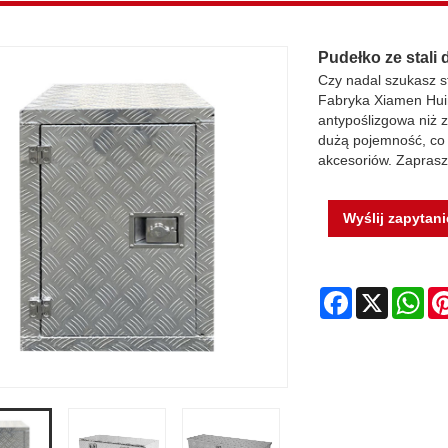
Pudełko ze stali
Czy nadal szukasz s
Fabryka Xiamen Huim
antypoślizgowa niż 
dużą pojemność, co 
akcesoriów. Zaprasz
Wyślij zapytani
Facebook
X
Wh