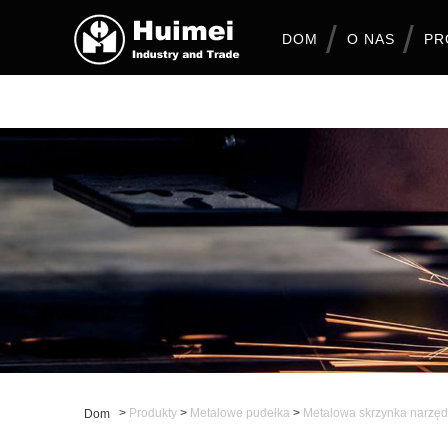
DOM
O NAS
PR
>
Produkty
>
Metalowe pudełka
>
Metalowa skrzynka narzę
Dom