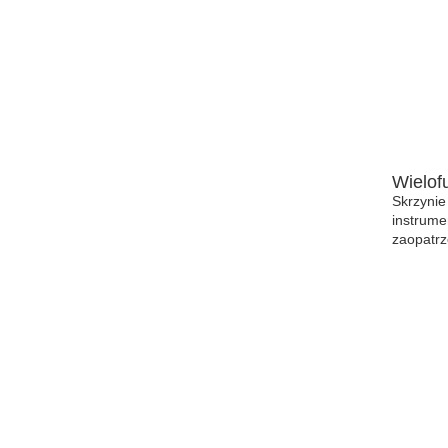
Wielof
Skrzynie
instrume
zaopatrz