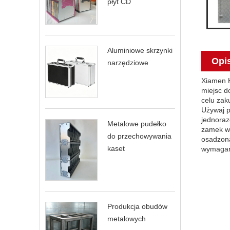
płyt CD
Aluminiowe skrzynki
Opi
narzędziowe
Xiamen H
miejsc d
celu zak
Używaj p
jednoraz
Metalowe pudełko
zamek wi
do przechowywania
osadzona
kaset
wymagani
Produkcja obudów
metalowych