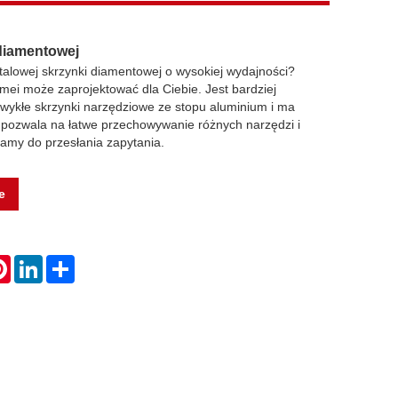
 diamentowej
talowej skrzynki diamentowej o wysokiej wydajności?
ei może zaprojektować dla Ciebie. Jest bardziej
zwykłe skrzynki narzędziowe ze stopu aluminium i ma
pozwala na łatwe przechowywanie różnych narzędzi i
amy do przesłania zapytania.
e
atsApp
Pinterest
LinkedIn
Share