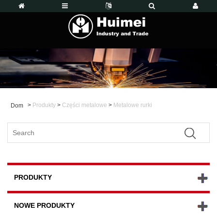
>
Produkty
>
Części metalowe
>
Metalowe rurki
Dom
PRODUKTY
NOWE PRODUKTY