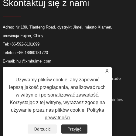
Skontaktuj się z nami
Adres: Nr 189, Tianfeng Road, dystrykt Jimei, miasto Xiamen,
prowincja Fujian, Chiny
Tel:
+86-592-6101699
Telefon:
+86-18860131720
E-mail:
hui@xmhuimei.com
X
Prawa autorskie © 2024 Xiamen Huimei Industry and Trade
Używamy plików cookie, aby zapewnić
lepszą jakość przeglądania, analizować ruch
w witrynie i personalizować zawartość.
Co., Ltd. Wszelkie prawa zastrzeżone.
Spinki do mankietów
Korzystając z tej witryny, wyrażasz zgodę na
używanie przez nas plików cookie.
Polityka
prywatności
Sitemap
RSS
XML
Privacy Policy
Odrzucić
Przyjąć