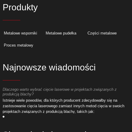
Produkty
Metalowe wsporniki
Metalowe pudełka
Części metalowe
Proces metalowy
Najnowsze wiadomości
Dlaczego warto wybrać cięcie laserowe w projektach związanych z
D
produkcją blachy?
p
Istnieje wiele powodów, dla których producent zdecydowałby się na
I
zastosowanie cięcia laserowego zamiast innych metod cięcia w swoich
z
projektach związanych z produkcją blachy, takich jak:
p